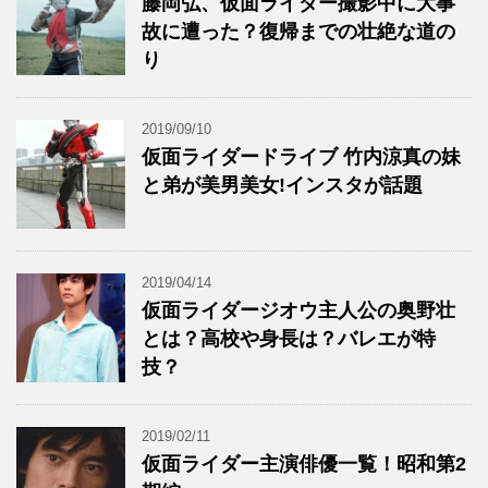
藤岡弘、仮面ライダー撮影中に大事
故に遭った？復帰までの壮絶な道の
り
2019/09/10
仮面ライダードライブ 竹内涼真の妹
と弟が美男美女!インスタが話題
2019/04/14
仮面ライダージオウ主人公の奥野壮
とは？高校や身長は？バレエが特
技？
2019/02/11
仮面ライダー主演俳優一覧！昭和第2