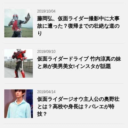
2019/10/04
藤岡弘、仮面ライダー撮影中に大事
故に遭った？復帰までの壮絶な道の
り
2019/09/10
仮面ライダードライブ 竹内涼真の妹
と弟が美男美女!インスタが話題
2019/04/14
仮面ライダージオウ主人公の奥野壮
とは？高校や身長は？バレエが特
技？