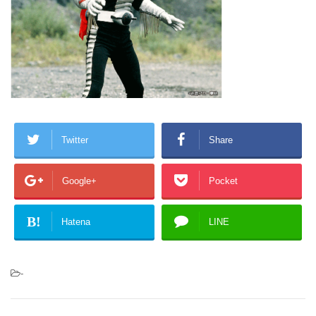
Twitter
Share
Google+
Pocket
B!
Hatena
LINE
-